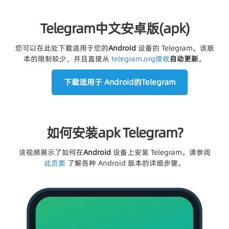
Telegram中文安卓版(apk)
您可以在此处下载适用于您的
Android
设备的 Telegram。该版
本的限制较少，并且直接从
telegram.org接收
自动更新
。
下载适用于 Android的Telegram
如何安装apk Telegram?
该视频展示了如何在
Android
设备上安装 Telegram。请参阅
此页面
了解各种 Android 版本的详细步骤。