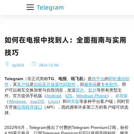
Telegram
如何在电报中找到人：全面指南与实用
技巧
tg2026
2024-12-06
Telegram
（非正式简称
TG
、
电报
、
纸飞机
）是
跨平台
的
即时通信软
件
，其
客户端
是
自由及开放源代码软件
，但
服务端
是
专有软件
。用
户可以相互交换加密与自毁消息，发送
照片
、
影片
等所有类型文
件。官方提供手机版（
Android
、
iOS
、
Windows Phone
）、
桌面版
（
Windows
、
macOS
、
Linux
）和
网页版
等多种平台客户端；同时官
方开放
应用程序接口
（API），因此拥有许多第三方的客户端可供选
择。
2022年6月，Telegram推出了付费的Telegram Premium订阅，标价
4.99美元每月。订阅Telegram Premium后可以使用高级贴纸，频道