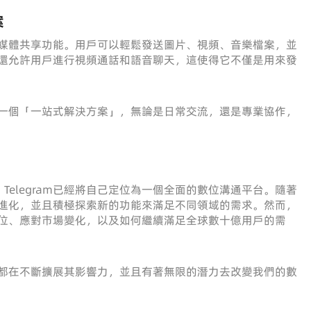
案
的多媒體共享功能。用戶可以輕鬆發送圖片、視頻、音樂檔案，並
am還允許用戶進行視頻通話和語音聊天，這使得它不僅是用來發
為了一個「一站式解決方案」，無論是日常交流，還是專業協作，
elegram已經將自己定位為一個全面的數位溝通平台。隨著
斷地進化，並且積極探索新的功能來滿足不同領域的需求。然而，
先地位、應對市場變化，以及如何繼續滿足全球數十億用戶的需
功能都在不斷擴展其影響力，並且有著無限的潛力去改變我們的數