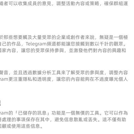
得組織者可以收集成員的意見，調整活動內容或策略，確保群組運
這對於那些想要觸及大量受眾的企業或創作者來說，無疑是一個極
的作品，Telegram頻道都能讓您接觸到數以千計的觀眾。
獨家內容，讓您的受眾保持參與，並激發他們對內容的興趣和
聲音，並且透過數據分析工具來了解受眾的參與度，調整內容
gram更注重隱私和透明度，讓您的內容能夠在不過度曝光個人
理
gram的「已儲存的訊息」功能是一個無價的工具。它可以作為
將處理的事項保存在其中，避免信息散亂或丟失。這不僅有助
回顧或使用這些信息。