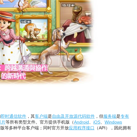
的
即时通信软件
，其
客户端
是
自由及开放源代码软件
，但
服务端
是
专有
影片
等所有类型文件。官方提供手机版（
Android
、
iOS
、
Windows
页版等多种平台客户端；同时官方开放
应用程序接口
（API），因此拥有