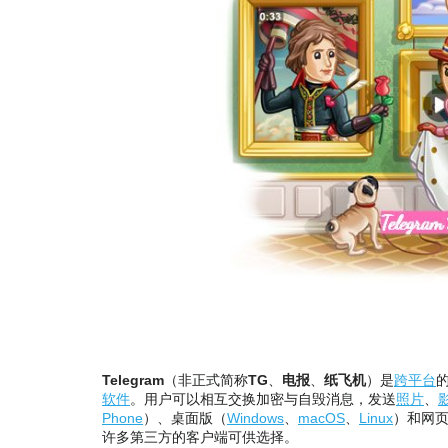
Telegram
（非正式简称
TG
、
电报
、
纸飞机
）是
跨平台
软件
。用户可以相互交换加密与自毁消息，发送
照片
、
Phone
）、桌面版（
Windows
、
macOS
、
Linux
）和网
许多第三方的客户端可供选择。