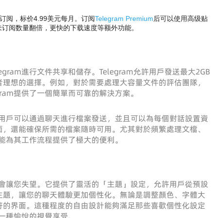
ium订阅，标价4.99美元每月。订阅
Telegram Premium
后可以使用高级贴
未订阅数量翻倍，更快的下载速度等额外功能。
ram進行文件共享和儲存。Telegram允許用戶發送最大2GB
者理想的選擇。例如，對於需要處理大容量文件的評估團隊，
gram提供了一個簡單而可靠的解決方案。
觀。用戶可以通過聊天進行檔案發送，並且可以為每個對話設置資
面，還能確保所需的檔案隨時可用。尤其對於頻繁處理文檔、
項功能為其工作流程提供了極大的便利。
也不會讓您失望。它提供了靈活的「主題」設定，允許用戶從預設
主題，讓您的聊天體驗更加個性化。無論是調整顏色、字體大
符的界面。這種程度的自由設計能夠滿足那些喜歡個性化設定
為一種愉悅的視覺享受。