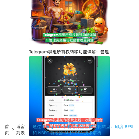
Telegram界面全面升级：安卓版全新设
计、iOS Liquid Glass优化与操作体验提
升
Telegram群组所有权转移功能详解：管理
员交接与社区管理更灵活
首
博客
通过 Telegram 下载助力企业数字化转型：印度 BFSI
页
列表
和 NBFC 领域的 AI 和 RPA 技术解析