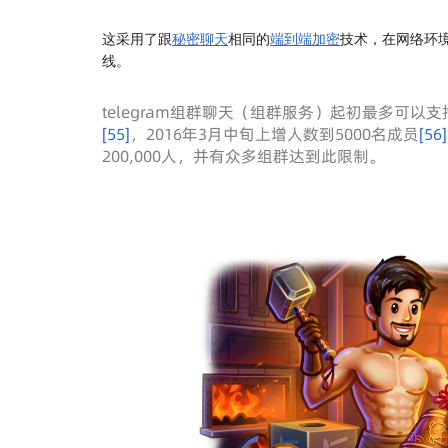
这采用了跟
秘密聊天
相同的
端到端加密
技术，在网络环
线。
telegram组群聊天（组群服务）起初最多可以支
[
55
]
，2016年3月中旬上增人数到5000名成员
[
56
]
200,000人，并有众多组群达到此限制。