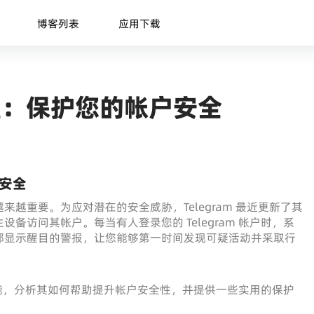
博客列表
应用下载
提醒：保护您的帐户安全
户安全
越重要。为应对潜在的安全威胁，Telegram 最近更新了其
备访问其帐户。每当有人登录您的 Telegram 帐户时，系
部显示醒目的警报，让您能够第一时间发现可疑活动并采取行
提醒功能，分析其如何帮助提升帐户安全性，并提供一些实用的保护