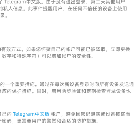
Telegram中文版。由于没有退出登录，第二天其他用户
的私人信息。此事件提醒用户，在任何不信任的设备上使用
登录。
户安全的有效方式。如果您怀疑自己的帐户可能已被盗取，立即更换
、数字和特殊字符）可以增加帐户的安全性。
的一个重要措施。通过在每次新设备登录时向所有设备发送通
相应的保护措施。同时，启用两步验证和定期检查登录设备也
自己的
Telegram中文版
帐户，避免因密码泄露或设备被盗而
于密码，更需要用户的警觉和合适的防护措施。