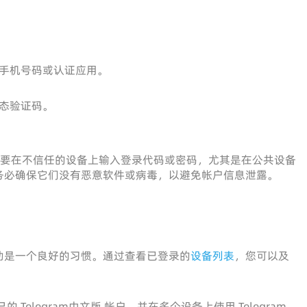
手机号码或认证应用。
态验证码。
用户不要在不信任的设备上输入登录代码或密码，尤其是在公共设备
务必确保它们没有恶意软件或病毒，以避免帐户信息泄露。
动是一个良好的习惯。通过查看已登录的
设备列表
，您可以及
elegram中文版 帐户，并在多个设备上使用 Telegram