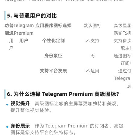
5. 与普通用户的对比
功
普
Telegram
应用程序图标选择
默认图标
高级星星
能
通
Premium
涡轮飞机
用
用户
个性化定制
不支持
支持多次
户
配主题
身份象征
无
通过图标
订阅者
支持平台发展
不适用
通过订
Telegra
发
6. 为什么选择 Telegram Premium 高级图标？
视觉提升
：高级图标让您的主屏幕更加独特和美观，
提升整体视觉体验。
身份展示
：作为 Telegram Premium 的订阅者，高级
图标是您支持平台的独特标志。