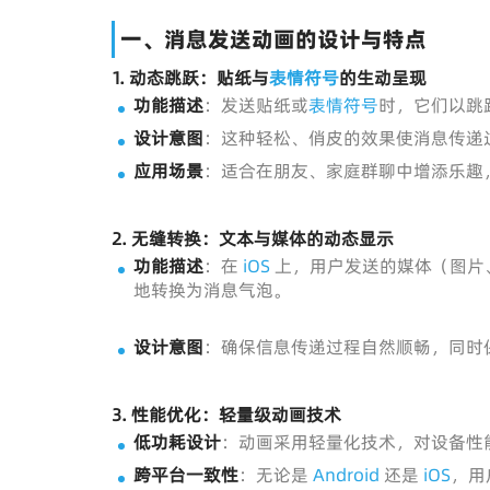
一、消息发送动画的设计与特点
1.
动态跳跃：贴纸与
表情符号
的生动呈现
功能描述
：发送贴纸或
表情符号
时，它们以跳
设计意图
：这种轻松、俏皮的效果使消息传递
应用场景
：适合在朋友、家庭群聊中增添乐趣
2.
无缝转换：文本与媒体的动态显示
功能描述
：在
iOS
上，用户发送的媒体（图片
地转换为消息气泡。
设计意图
：确保信息传递过程自然顺畅，同时
3.
性能优化：轻量级动画技术
低功耗设计
：动画采用轻量化技术，对设备性
跨平台一致性
：无论是
Android
还是
iOS
，用