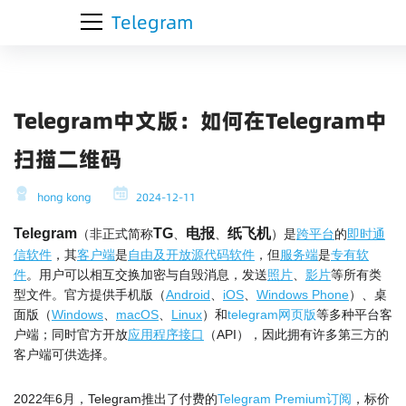
Telegram
Telegram中文版：如何在Telegram中
扫描二维码
hong kong
2024-12-11
Telegram
TG
电报
纸飞机
（非正式简称
、
、
）是
跨平台
的
即时通
信软件
，其
客户端
是
自由及开放源代码软件
，但
服务端
是
专有软
件
。用户可以相互交换加密与自毁消息，发送
照片
、
影片
等所有类
型文件。官方提供手机版（
Android
、
iOS
、
Windows Phone
）、桌
面版（
Windows
、
macOS
、
Linux
）和
telegram网页版
等多种平台客
户端；同时官方开放
应用程序接口
（API），因此拥有许多第三方的
客户端可供选择。
2022年6月，Telegram推出了付费的
Telegram Premium订阅
，标价