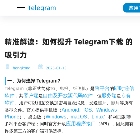
Telegram
应用
精准解读：如何提升 Telegram下载 的
吸引力
hongkong
2025-01-13
一、为何选择 Telegram？
Telegram
TG
电报
纸飞机
跨平台
即时通信
（非正式简称
、
、
）是
的
软件
客户端
自由及开放源代码软件
服务端
专有
，其
是
，但
是
照片
影片
软件
。用户可以相互交换加密与自毁消息，发送
、
等所有
Android
iOS
Windows
类型文件。官方提供手机版（
、
、
[
Phone
Windows
macOS
Linux
）、桌面版（
、
、
）和网页版
等
应用程序接口
多种平台客户端；同时官方开放
（API），因此拥有
许多第三方的客户端
可供选择。