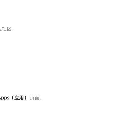
理社区。
Apps（应用）
页面。