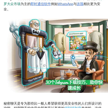
罗大众市场
为主的
即时通信软件
例如
WhatsApp
与
连我
相比更为安
全。
秘密聊天是专为那些比一般人希望获得更高安全性的人们所设计的